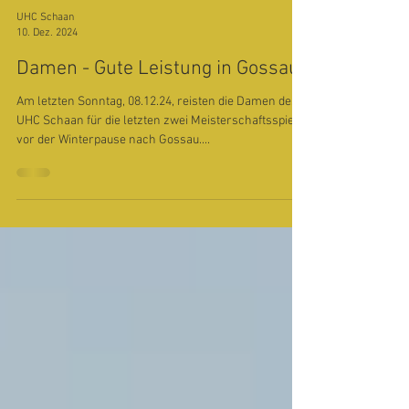
UHC Schaan
10. Dez. 2024
Damen - Gute Leistung in Gossau
Am letzten Sonntag, 08.12.24, reisten die Damen des
UHC Schaan für die letzten zwei Meisterschaftsspiele
vor der Winterpause nach Gossau....