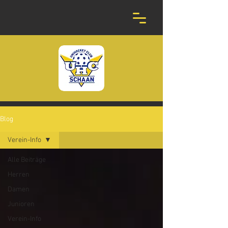
Blog
Verein-Info
Alle Beiträge
Herren
Damen
Junioren
Verein-Info