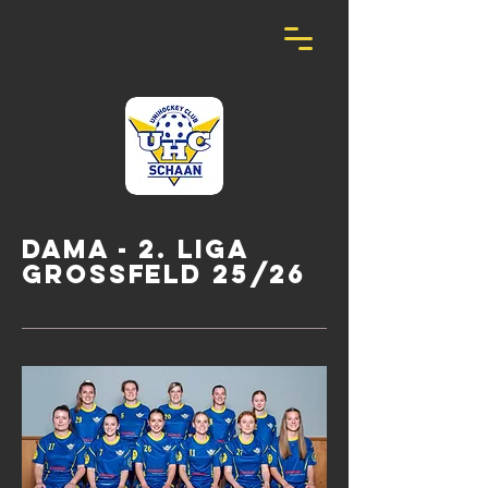
Dama - 2. Liga
grossfeld 25/26