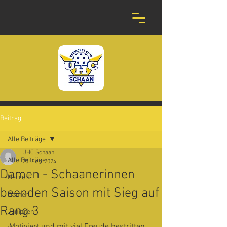
Beitrag
Alle Beiträge
UHC Schaan
Alle Beiträge
20. Feb. 2024
Damen - Schaanerinnen
Herren
beenden Saison mit Sieg auf
Damen
Rang 3
Junioren