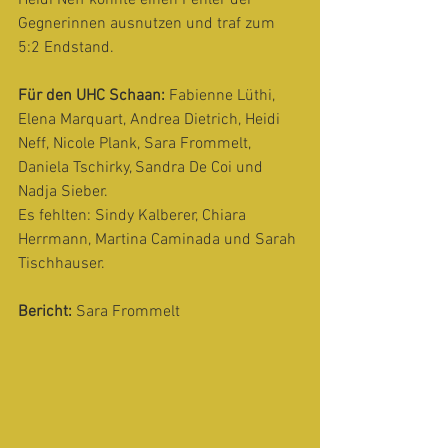
Heidi Neff konnte einen Fehler der 
Gegnerinnen ausnutzen und traf zum 
5:2 Endstand.
Für den UHC Schaan:
 Fabienne Lüthi, 
Elena Marquart, Andrea Dietrich, Heidi 
Neff, Nicole Plank, Sara Frommelt, 
Daniela Tschirky, Sandra De Coi und 
Nadja Sieber. 
Es fehlten: Sindy Kalberer, Chiara 
Herrmann, Martina Caminada und Sarah 
Tischhauser.
Bericht:
 Sara Frommelt