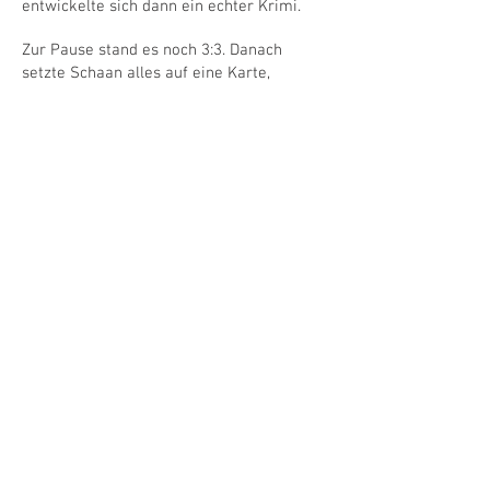
entwickelte sich dann ein echter Krimi.
Zur Pause stand es noch 3:3. Danach
setzte Schaan alles auf eine Karte,
ersetzte bei eigenem Ballbesitz den
Torhüter durch einen vierten Feldspieler
und startete eine furiose Offensive. Die
Liechtensteiner zogen davon und siegten
am Ende spektakulär mit 13:5.
Titel knapp verpasst
Der Meistertitel blieb dennoch hauchdünn
ausser Reichweite. Schaan beendete die
Saison punktgleich und mit identischer
Tordifferenz wie Frauenfeld. Weil die
Thurgauer mehr Treffer erzielt hatten,
ging Rang eins an die Konkurrenz.
Die Freude über den Aufstieg überwog bei
den Schaanern jedoch schnell. Nach einer
starken Saison darf der UHC Schaan
verdient den Sprung in die 2. Liga feiern.