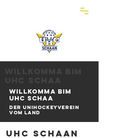
Willkomma bim
uhc schaa
Willkomm
a bim
uhc schaa
Der unihockeyverein
vom LAnd
UHC Schaan