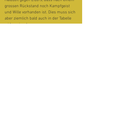
Halbzeit gegen Zizers, dass nach einem 
grossen Rückstand noch Kampfgeist 
und Wille vorhanden ist. Dies muss sich 
aber ziemlich bald auch in der Tabelle 
widerspiegeln.
Kader:
 Müller P.; Büchner, Hartmann, 
Good; Felder, Schwennninger, 
Tischhauser, Zimmermann
Nächste Spiele:
10.12.2023: MZH Dorf, Bäretswil
09:00 UHCS – Black Barons Wil
11:45 UHCS – DT Bäretswil II