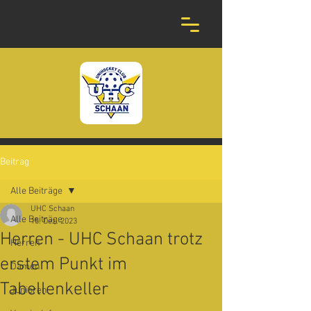
Beitrag
Alle Beiträge
UHC Schaan
Alle Beiträge
15. Dez. 2023
Herren - UHC Schaan trotz
Herren
erstem Punkt im
Damen
Tabellenkeller
Junioren