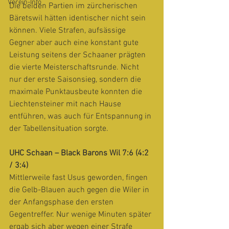
Verein-Info
Die beiden Partien im zürcherischen 
Bäretswil hätten identischer nicht sein 
können. Viele Strafen, aufsässige 
Gegner aber auch eine konstant gute 
Leistung seitens der Schaaner prägten 
die vierte Meisterschaftsrunde. Nicht 
nur der erste Saisonsieg, sondern die 
maximale Punktausbeute konnten die 
Liechtensteiner mit nach Hause 
entführen, was auch für Entspannung in 
der Tabellensituation sorgte. 
UHC Schaan – Black Barons Wil 7:6 (4:2 
/ 3:4)
Mittlerweile fast Usus geworden, fingen 
die Gelb-Blauen auch gegen die Wiler in 
der Anfangsphase den ersten 
Gegentreffer. Nur wenige Minuten später 
ergab sich aber wegen einer Strafe 