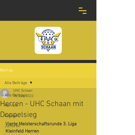
Beitrag
Alle Beiträge
UHC Schaan
Alle Beiträge
15. Dez. 2023
Herren - UHC Schaan mit
Herren
Doppelsieg
Damen
Vierte Meisterschaftsrunde 3. Liga 
Junioren
Kleinfeld Herren