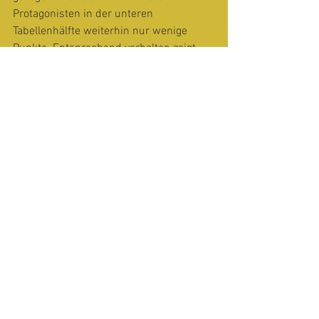
Protagonisten in der unteren 
Tabellenhälfte weiterhin nur wenige 
Punkte. Entsprechend verhalten zeigt 
sich deshalb auch Captain Felder: «Wir 
müssen über den Jahreswechsel 
versuchen, den Fokus zu halten und 
auch in den nächsten Runden dieselbe 
– wenn nicht noch bessere – Leistung 
abzurufen. Auch jetzt bleibt jedes Spiel 
ein Kampf für den Ligaerhalt.»
Kader: 
Müller P.; Büchner, Good, Müller 
K.; Felder, Hartmann, Neff, 
Zimmermann; Neff H. (Coach)
Nächste Spiele:
14.01.2024: Mehrzweckhalle, Altendorf
10:50 UHCS – UHC Benken-Mollis