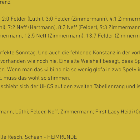
renz. 
, 2:0 Felder (Lüthi), 3:0 Felder (Zimmermann), 4:1 Zimmerm
üthi), 7:2 Neff (Hartmann), 8:2 Neff (Felder), 9:3 Zimmerman
mmermann, 12:5 Neff (Zimmermann), 13:7 Felder (Zimmerm
erfekte Sonntag. Und auch die fehlende Konstanz in der vo
vorhanden wie noch nie. Eine alte Weisheit besagt, dass S
. Wenn man das «i bi no nia so wenig glofa in zwo Spel» 
t, muss das wohl so stimmen. 
 schiebt sich der UHCS auf den zweiten Tabellenrang und is
tmann, Lüthi; Felder, Neff, Zimmermann; First Lady Heidi (C
alle Resch, Schaan - HEIMRUNDE