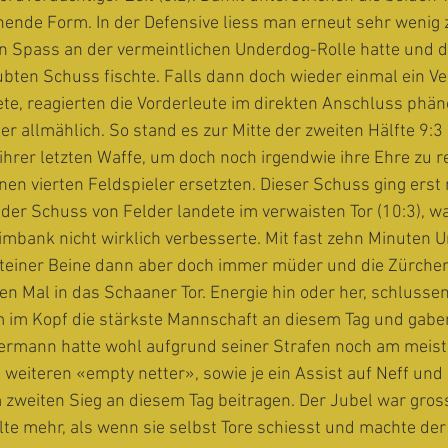
hende Form. In der Defensive liess man erneut sehr wenig 
n Spass an der vermeintlichen Underdog-Rolle hatte und d
bten Schuss fischte. Falls dann doch wieder einmal ein Ve
ete, reagierten die Vorderleute im direkten Anschluss phä
 allmählich. So stand es zur Mitte der zweiten Hälfte 9:3
 ihrer letzten Waffe, um doch noch irgendwie ihre Ehre zu re
nen vierten Feldspieler ersetzten. Dieser Schuss ging erst
der Schuss von Felder landete im verwaisten Tor (10:3), wa
mbank nicht wirklich verbesserte. Mit fast zehn Minuten U
teiner Beine dann aber doch immer müder und die Zürcher 
n Mal in das Schaaner Tor. Energie hin oder her, schlussen
m im Kopf die stärkste Mannschaft an diesem Tag und gabe
ermann hatte wohl aufgrund seiner Strafen noch am meist
weiteren «empty netter», sowie je ein Assist auf Neff und 
 zweiten Sieg an diesem Tag beitragen. Der Jubel war gros
hlte mehr, als wenn sie selbst Tore schiesst und machte der