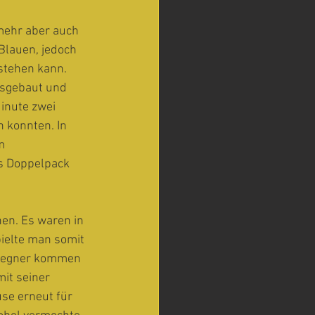
 mehr aber auch 
Blauen, jedoch 
stehen kann. 
usgebaut und 
inute zwei 
 konnten. In 
m 
ls Doppelpack 
en. Es waren in 
ielte man somit 
n Gegner kommen 
it seiner 
se erneut für 