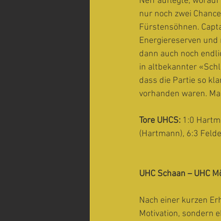
Neff auflegte, worau
nur noch zwei Chance
Fürstensöhnen. Capta
Energiereserven und n
dann auch noch endlic
in altbekannter «Schl
dass die Partie so k
vorhanden waren. Manc
Tore UHCS:
 1:0 Hartma
(Hartmann), 6:3 Felde
UHC Schaan – UHC Mön
Nach einer kurzen E
Motivation, sondern e