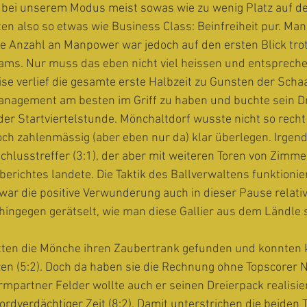
ei unserem Modus meist sowas wie zu wenig Platz auf de
ten also so etwas wie Business Class: Beinfreiheit pur. Ma
ie Anzahl an Manpower war jedoch auf den ersten Blick tro
ams. Nur muss das eben nicht viel heissen und entsprechen
se verlief die gesamte erste Halbzeit zu Gunsten der Schaa
anagement am besten im Griff zu haben und buchte sein D
 der Startviertelstunde. Mönchaltdorf wusste nicht so recht
och zahlenmässig (aber eben nur da) klar überlegen. Irgen
chlusstreffer (3:1), der aber mit weiteren Toren von Zimm
erichtes landete. Die Taktik des Ballverwaltens funktionier
ar die positive Verwunderung auch in dieser Pause relativ
hingegen gerätselt, wie man diese Gallier aus dem Ländle 
hätten die Mönche ihren Zaubertrank gefunden und konnten 
en (5:2). Doch da haben sie die Rechnung ohne Topscorer N
mpartner Felder wollte auch er seinen Dreierpack realisie
kordverdächtiger Zeit (8:2). Damit unterstrichen die beiden 