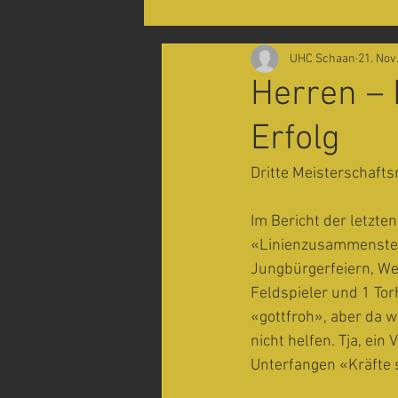
UHC Schaan
21. Nov
Herren –
Erfolg
Dritte Meisterschafts
Im Bericht der letzt
«Linienzusammenstell
Jungbürgerfeiern, We
Feldspieler und 1 To
«gottfroh», aber da w
nicht helfen. Tja, ein
Unterfangen «Kräfte 