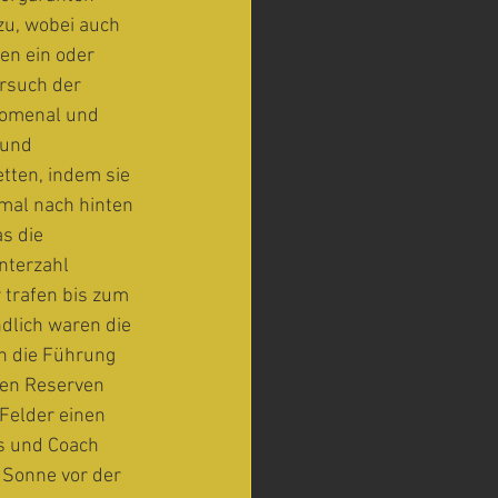
zu, wobei auch 
en ein oder 
rsuch der 
nomenal und 
 und 
tten, indem sie 
 mal nach hinten 
s die 
nterzahl 
trafen bis zum 
dlich waren die 
n die Führung 
en Reserven 
Felder einen 
s und Coach 
 Sonne vor der 