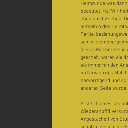
Heimrunde was dann b
bedeutet. Ha! Wir hat
eben positiv sehen. D
aufseiten des Heimte
Partie, beziehungswei
schien sein Energiem
dieses Mal bereits in
geschah, waren sie d
sie immerhin den Ans
im Nirvana des Matchb
hervorragend und so w
anderen Seite wurde 
Erst schien es, als 
Wiederanpfiff verkürz
Angestachelt von Stur
schaffte diesen in re