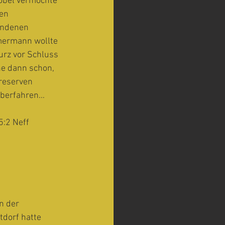
obel vermochte 
en 
andenen 
mmermann wollte 
urz vor Schluss 
ne dann schon, 
reserven 
 überfahren…
5:2 Neff 
n der 
tdorf hatte 