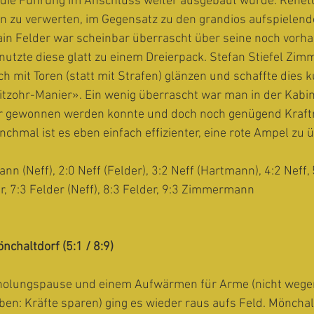
f die Führung im Anschluss weiter ausgebaut wurde. Rehet
n zu verwerten, im Gegensatz zu den grandios aufspielend
in Felder war scheinbar überrascht über seine noch vorh
utzte diese glatt zu einem Dreierpack. Stefan Stiefel Zi
h mit Toren (statt mit Strafen) glänzen und schaffte dies k
itzohr-Manier». Ein wenig überrascht war man in der Kabi
lar gewonnen werden konnte und doch noch genügend Kraft
hmal ist es eben einfach effizienter, eine rote Ampel zu
nn (Neff), 2:0 Neff (Felder), 3:2 Neff (Hartmann), 4:2 Neff, 
r, 7:3 Felder (Neff), 8:3 Felder, 9:3 Zimmermann 
chaltdorf (5:1 / 8:9)
rholungspause und einem Aufwärmen für Arme (nicht wege
ben: Kräfte sparen) ging es wieder raus aufs Feld. Mönchal