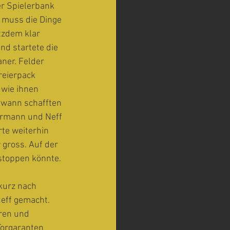
r Spielerbank 
n muss die Dinge 
tzdem klar 
d startete die 
ner. Felder 
reierpack 
 wie ihnen 
dwann schafften 
ermann und Neff 
te weiterhin 
 gross. Auf der 
stoppen könnte.
kurz nach 
eff gemacht. 
ren und 
Torgaranten 