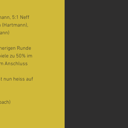
ann, 5:1 Neff 
n (Hartmann), 
ann) 
rherigen Runde 
piele zu 50% im 
im Anschluss 
t nun heiss auf 
oach)