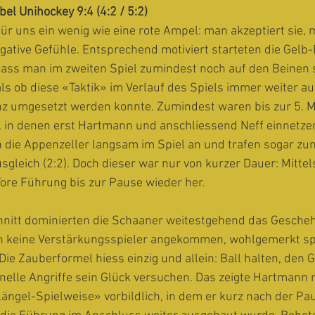
l Unihockey 9:4 (4:2 / 5:2)
für uns ein wenig wie eine rote Ampel: man akzeptiert sie,
egative Gefühle. Entsprechend motiviert starteten die Gelb-
dass man im zweiten Spiel zumindest noch auf den Beinen 
als ob diese «Taktik» im Verlauf des Spiels immer weiter a
genz umgesetzt werden konnte. Zumindest waren bis zur 5. M
, in denen erst Hartmann und anschliessend Neff einnetzen
 die Appenzeller langsam im Spiel an und trafen sogar zu
sgleich (2:2). Doch dieser war nur von kurzer Dauer: Mitte
-Tore Führung bis zur Pause wieder her. 
hnitt dominierten die Schaaner weitestgehend das Gescheh
h keine Verstärkungsspieler angekommen, wohlgemerkt sp
Die Zauberformel hiess einzig und allein: Ball halten, de
elle Angriffe sein Glück versuchen. Das zeigte Hartmann m
ngel-Spielweise» vorbildlich, in dem er kurz nach der Pau