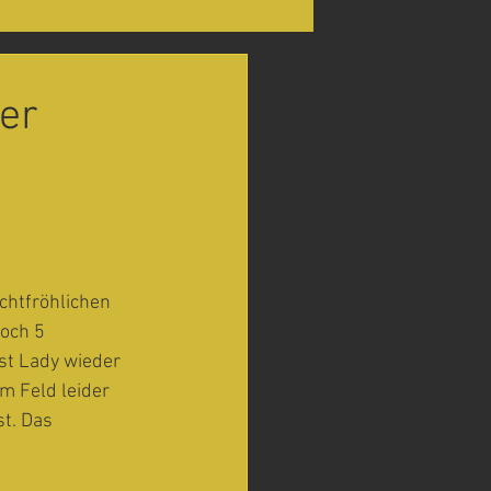
er
htfröhlichen 
och 5 
st Lady wieder 
m Feld leider 
t. Das 