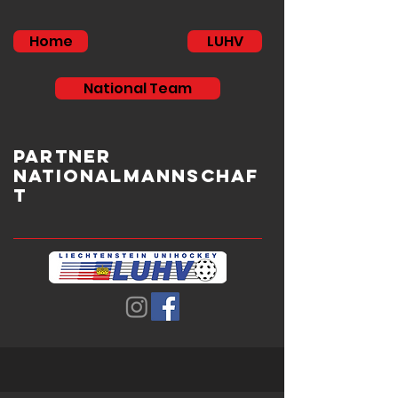
Home
LUHV
National Team
Partner
Nationalmannschaf
t