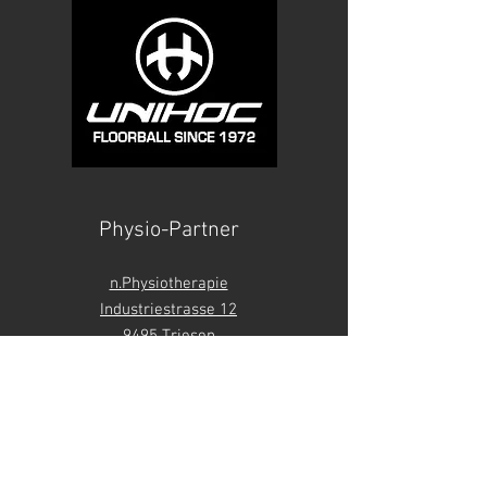
Physio-Partner
n.Physiotherapie
Industriestrasse 12
9495 Triesen
Liechtenstein