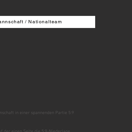
annschaft / Nationalteam
nschaft in einer spannenden Partie 5:9
f der einen Seite die 5:9-Niederlage