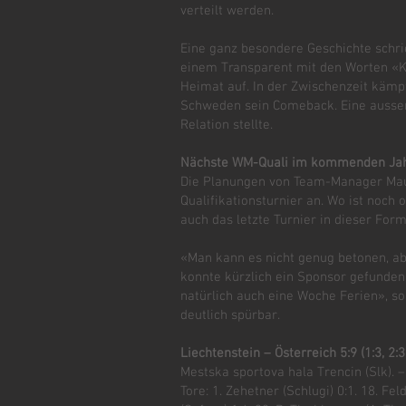
verteilt werden.
Eine ganz besondere Geschichte schri
einem Transparent mit den Worten «Kä
Heimat auf. In der Zwischenzeit kämp
Schweden sein Comeback. Eine ausserg
Relation stellte.
Nächste WM-Quali im kommenden Ja
Die Planungen von Team-Manager Mau
Qualifikationsturnier an. Wo ist noch
auch das letzte Turnier in dieser For
«Man kann es nicht genug betonen, ab
konnte kürzlich ein Sponsor gefunden 
natürlich auch eine Woche Ferien», so
deutlich spürbar.
Liechtenstein – Österreich 5:9 (1:3, 2:3,
Mestska sportova hala Trencin (Slk). –
Tore: 1. Zehetner (Schlugi) 0:1. 18. Fe