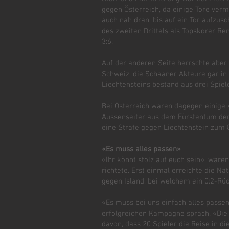
gegen Österreich, da einige Tore ver
auch nah dran, bis auf ein Tor aufzusc
des zweiten Drittels als Topskorer Re
3:6.
Auf der anderen Seite herrschte aber 
Schweiz, die Schaaner Akteure gar in d
Liechtensteins bestand aus drei Spiele
Bei Österreich waren dagegen einige A
Aussenseiter aus dem Fürstentum dem N
eine Strafe gegen Liechtenstein zum 
«Es muss alles passen»
«Ihr könnt stolz auf euch sein», ware
richtete. Erst einmal erreichte die N
gegen Island, bei welchem ein 0:2-Rü
«Es muss bei uns einfach alles passe
erfolgreichen Kampagne sprach. «Die F
davon, dass 20 Spieler die Reise in d