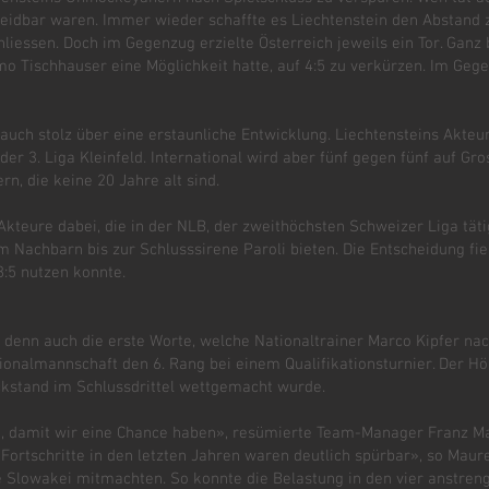
meidbar waren. Immer wieder schaffte es Liechtenstein den Abstand 
hliessen. Doch im Gegenzug erzielte Österreich jeweils ein Tor. Ganz 
mo Tischhauser eine Möglichkeit hatte, auf 4:5 zu verkürzen. Im Geg
auch stolz über eine erstaunliche Entwicklung. Liechtensteins Akteure
er 3. Liga Kleinfeld. International wird aber fünf gegen fünf auf Gros
rn, die keine 20 Jahre alt sind.
kteure dabei, die in der NLB, der zweithöchsten Schweizer Liga tät
achbarn bis zur Schlusssirene Paroli bieten. Die Entscheidung fiel e
8:5 nutzen konnte.
n denn auch die erste Worte, welche Nationaltrainer Marco Kipfer nac
ationalmannschaft den 6. Rang bei einem Qualifikationsturnier. Der H
ckstand im Schlussdrittel wettgemacht wurde.
n, damit wir eine Chance haben», resümierte Team-Manager Franz Mau
ortschritte in den letzten Jahren waren deutlich spürbar», so Maur
ie Slowakei mitmachten. So konnte die Belastung in den vier anstren