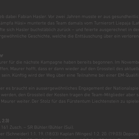
eb dabei Fabian Hasler. Vor zwei Jahren musste er aus gesundheitli
mpfa Häsi» munterte das Team damals vom Turnierort Liepaja (Lat) 
fte sich Hasler buchstäblich zurück – und feierte ausgerechnet in d
ewöhnliche Geschichte, welche die Enttäuschung über ein verlorene
hr
rer für die nächste Kampagne haben bereits begonnen. Im Novembe
 offen. Maurer hofft, dass er dann wieder auf den Grossteil des aktue
m sein. Künftig wird der Weg über eine Teilnahme bei einer EM-Qualifi
er es braucht ein aussergewöhnliches Engagement der Nationalspiel
werden, den Grossteil der Kosten tragen die Team-Mitglieder aber se
 Maurer weiter. Der Stolz für das Fürstentum Liechtenstein zu spie
 2:3)
 161 Zusch. – SR Bühler/Bühler (Sui).
lder (Schneider) 1:1. 19. (18:03) Kaplan (Winges) 1:2. 20. (19:03) Dopo