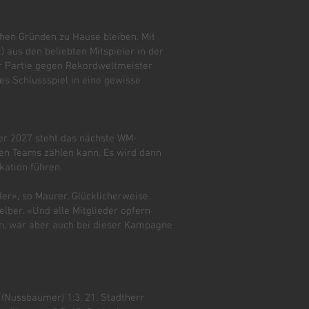
chen Gründen zu Hause bleiben. Mit
aus den beliebten Mitspieler in der
er Partie gegen Rekordweltmeister
s Schlussspiel in eine gewisse
r 2027 steht das nächste WM-
llen Teams zählen kann. Es wird dann
kation führen.
er», so Maurer. Glücklicherweise
lber. «Und alle Mitglieder opfern
len, war aber auch bei dieser Kampagne
na (Nussbaumer) 1:3. 21. Stadtherr