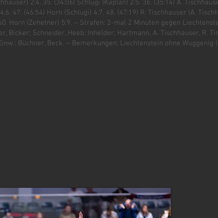
chhauser) 2:4. 35. (34:06) Schlugi (Kaplan) 2:5. 36. (35:14) A. Tischhau
:6. 47. (46:54) Horn (Schlugi) 4:7. 48. (47:19) R. Tischhauser (A. Tisch
0. Horn (Zehetner) 5:9. – Strafen: 2-mal 2 Minuten gegen Liechtenst
er, Bicker; Schneider, Heeb; Inhelder; Hartmann, A. Tischhauser, R. Ti
 Einw.: Büchner, Beck. – Bemerkungen: Liechtenstein ohne Wuggenig (