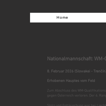
Home
Nationalmannschaft: WM-Qu
8. Februar 2026 (Slowakei - Trenčín
Erhobenen Hauptes vom Feld
Zum Abschluss des WM-Qualifikationst
gegen Österreich verloren. Der 6. Rang
Stolz und Enttäuschung war bei Liecht