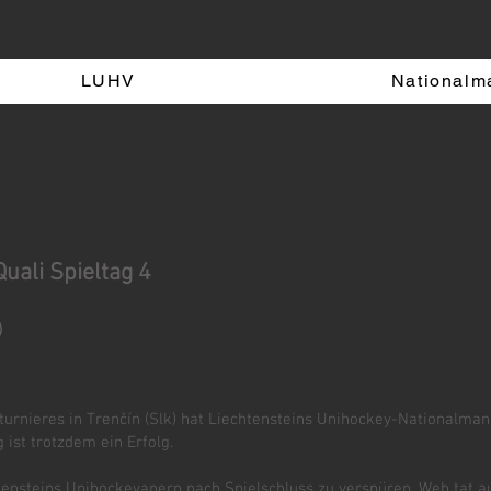
LUHV
Nationalm
ali Spieltag 4
)
urnieres in Trenčín (Slk) hat Liechtensteins Unihockey-Nationalman
 ist trotzdem ein Erfolg.
ensteins Unihockeyanern nach Spielschluss zu verspüren. Weh tat au