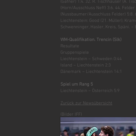
(Gafner) 1:4. 32. R. Tischhauser (A. Tis
(Horn/Ausschluss Neff) 3:6. 44. Felder 4
(Nussbaumer/Ausschluss Felder) 5:8. 6
Liechtenstein: Good (21. Müller); Kram
Schwenninger, Hasler, Kreis, Späni. –
WM-Qualifikation. Trencin (Slk)
Resultate
Gruppenspiele
Liechtenstein – Schweden 0:44
Island – Liechtenstein 2:3
Dänemark – Liechtenstein 14:1
Spiel um Rang 5
Liechtenstein – Österreich 5:9
Zurück zur
Newsübersicht
(Bilder IFF)