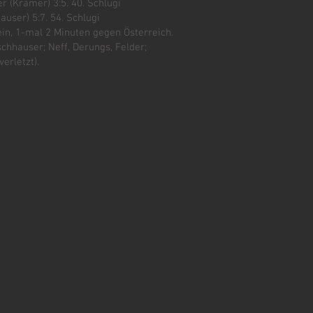
ser (Kramer) 3:5. 40. Schlugi
hauser) 5:7. 54. Schlugi
ein, 1-mal 2 Minuten gegen Österreich.
schhauser; Neff, Derungs, Felder;
verletzt).