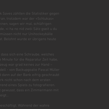
 Saves zählten die Statistiker gegen
ran, trotzdem war der «Schlukas»
inen, sagen wir mal, schläfrigen
e, «i ha no nid zwöi Sätz gseit u du
s müssen nicht nur Unihockeybälle
hat. Belohnt wurde er übrigens heute
, dass sich eine Schraube, welches
ne Minute für die Reparatur Zeit habe,
zeug war grad keines zur Hand –
dell - von Backupgoalie Pascal Müller
 dann auf der Bank eifrig geschraubt
erk nicht schon nach dem ersten
end eines Spiels zu fotografieren.
cht gewusst, dass ein Zimmermann mit
zeigt…
beschäftigt. Während der wahre