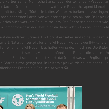
 die Partien seiner Mannschaft anschauen durfte, ist der «Pseudofran
n «Nackentüechli» - eine Geheimwaffe von Physiotherapeut Marcel, i
damit beschäftigt, Tücher in kaltes Wasser zu tunken, auszuwringen 
nach der ersten Partie, von welcher er praktisch nix sah. Bei Spiel 
 Mission auch was vom Spiel mitbekam. Das Ganze sah dann fast wie
sen Temperaturen in der Halle sind die kühlenden «Tüechli» aber Gold
 auf die anderen Turniere. Die Hotel-Fernseher sind so neu – da m
griert. Natürlich perfekt für eine WM-Quali, wo auf zwei IFF-Kanälen
fahren an eine WM-Quali. Das hatten wir ja doch noch nie. Die Bilder
se kommentiert werden. Von einer männlichen Person, die sich im U
 die den Sport scheinbar nicht kennt, dafür so etwas wie Englisch spri
eben Sätzen zuvor gesagt hat. Bei einem Spiel wurde es ihm aber zu la
talienischen Fragen auf Englisch Antwort 😊