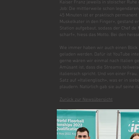
Kaiser Franz jeweils in stoischer Ruhe
Job: Die mittlerweile schon legendäre
45 Minuten ist er praktisch permanent 
Muskelkater in den Finger», gestand er 
Station aufgebaut, sodass der Chef de
scharf», hiess das Motto. Bei den heis
Wie immer haben wir auch einen Blick
geladen werden. Dafür ist YouTube inte
gerne wären wir einmal nach Italien ge
Amüsant ist, dass die Streams teilwei
italienisch spricht. Und von einer Frau,
Satz auf «Italienglisch», was er in si
plaudern. Natürlich gab sie auf seine i
Zurück zur Newsübersicht