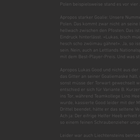
Polen beispielsweise stand es vor vier
Apropos starker Goalie: Unsere Nummer
Polen. Das kommt zwar nicht an seine
hellwach zwischen den Pfosten. Das is
Eindruck hinterlässt. «Lukas, bisch mü
hesch scho zwöimau gähnet». Ja, so iss
sein. Nein, auch an Lettlands Nationals
mit dem Best-Player-Preis. Und was s
Apropos Lukas Good und nicht aus der R
das Gitter an seiner Goaliemaske hält, 
sonst müsse der Torwart gewechselt w
entschied er sich für Variante B. Kurz
ins Tor, während Teamkollege Lino Hee
wurde, kassierte Good leider mit der 
Drittel beendet, hätte er das seltene 
Ach ja: Der eifrige Helfer Heeb erhie
so einem feinen Schraubenzieher umg
Leider war auch Liechtensteins betrie