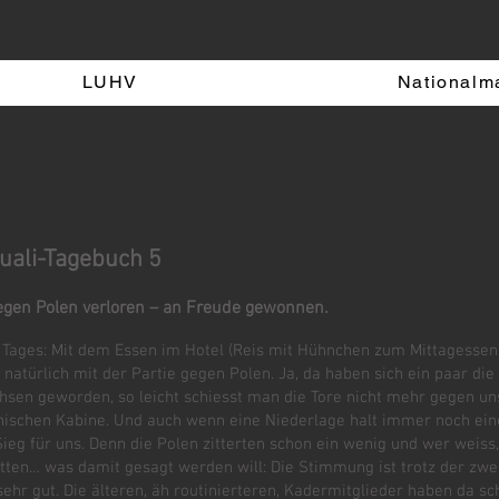
LUHV
Nationalm
uali-Tagebuch 5
egen Polen verloren – an Freude gewonnen.
Tages: Mit dem Essen im Hotel (Reis mit Hühnchen zum Mittagesse
 natürlich mit der Partie gegen Polen. Ja, da haben sich ein paar die
hsen geworden, so leicht schiesst man die Tore nicht mehr gegen un
nischen Kabine. Und auch wenn eine Niederlage halt immer noch eine
Sieg für uns. Denn die Polen zitterten schon ein wenig und wer weiss
tten… was damit gesagt werden will: Die Stimmung ist trotz der zwe
hr gut. Die älteren, äh routinierteren, Kadermitglieder haben da sc