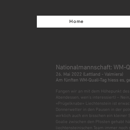
Home
Nationalmannschaft: WM-Q
26. Mai 2022 (Lettland - Valmiera)
Am fünften WM-Quali-Tag hiess es, g
Fangen wir an mit dem Höhepunkt des 
Abendessen, wen’s interessiert) – Nein,
«Prügelknabe» Liechtenstein ist erwac
Donnerwetter in den Pausen in der pol
wirklich auch ein bisschen ein kleiner 
Goalie zwischen den Pfosten gehabt hä
liechtensteinischen Team immer noch se