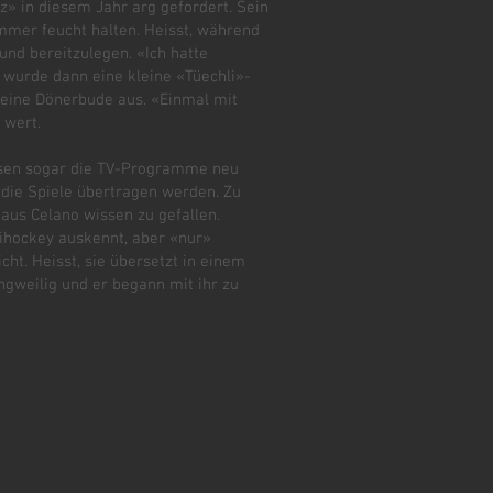
z» in diesem Jahr arg gefordert. Sein
mmer feucht halten. Heisst, während
und bereitzulegen. «Ich hatte
2 wurde dann eine kleine «Tüechli»-
 eine Dönerbude aus. «Einmal mit
 wert.
üssen sogar die TV-Programme neu
 die Spiele übertragen werden. Zu
 aus Celano wissen zu gefallen.
nihockey auskennt, aber «nur»
cht. Heisst, sie übersetzt in einem
ngweilig und er begann mit ihr zu