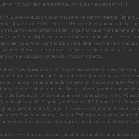
 Jahren 1:1 nach dem ersten Drittel. Am Ende hiess es dann 1:10.
 99 Lukas Good zog wieder mal einen verdammt starken Tag ein. 24
 Rekordmarke von 71 Paraden – 2018 gegen Finnland beim 0:24 – he
t umso bemerkenswerter, weil der junge Mann aus Plons sonst eher e
ed», fragte Coach Kipfer bei der heutigen morgendlichen Theoriestund
er, unser Luki. Aber wenn er Bälle sieht, dann wacht er auf. Und da
portart Basketball ist er interessiert, wie sich diese Woche gezeigt 
tand auf der dazugehörenden Box: Made in Poland…
uhe bringen lassen: Kurz vor Anpfiff des zweiten Drittels merkte er
gelöst hatte. Der finnische Schiri teilte ihm dann mit, dass er nur ei
erden – oder er ziehe eine andere Maske an. Aus Zeitmangel – Werk
erhand setzte er sich also mit der Maske -einem komplett anderen Mo
b in die Garderobe rannte und einen Schraubenzieher holte. Während
Müller-Maske das 0:2. Schade. Und hätte der IFF-Fotograf sein Tagew
Vergnügen gehabt, einen Torhüter mit zwei verschiedenen Masken währ
lt nach dem Spiel von seinem Onkel ein SMS mit den Worten, «gar ni
ehen kann.» Die Helmreparatur wurde auch gross im Livestream ge
bsinterner «Hofjournalist» zum gleichen Zeitpunkt grad anderweitig 