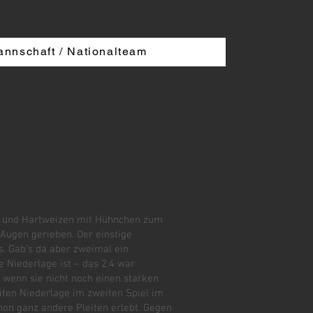
annschaft / Nationalteam
n und Hartweizen mit Hühnchen zum
 Augen gerieben. Der einstige
s. Gab’s da aber zweimal ein
 Niederlage ist – das 2:4 war
, wenn sie nicht noch einen starken
iten Niederlage im zweiten Spiel im
hon ganz andere Pleiten erlebt. Gegen