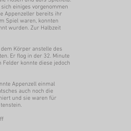
ie Hosen und aufs Spielfeld.
e sich einiges vorgenommen
e Appenzeller bereits ihr
im Spiel waren, konnten
hnt wurden. Zur Halbzeit
t dem Körper anstelle des
. Er flog in der 32. Minute
n Felder konnte diese jedoch
onnte Appenzell einmal
atsches auch noch die
niert und sie waren für
tenstein.
ff