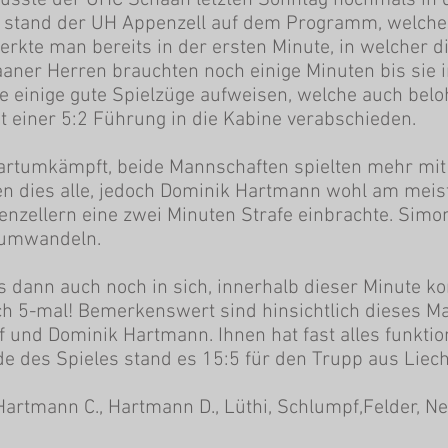
sste der UHC Schaan letzten Sonntag nochmals in d
s stand der UH Appenzell auf dem Programm, welch
rkte man bereits in der ersten Minute, in welcher di
aaner Herren brauchten noch einige Minuten bis sie 
e einige gute Spielzüge aufweisen, welche auch belo
t einer 5:2 Führung in die Kabine verabschieden.
 hartumkämpft, beide Mannschaften spielten mehr mi
 dies alle, jedoch Dominik Hartmann wohl am meisten
nzellern eine zwei Minuten Strafe einbrachte. Simo
 umwandeln.
es dann auch noch in sich, innerhalb dieser Minute k
ch 5-mal! Bemerkenswert sind hinsichtlich dieses M
 und Dominik Hartmann. Ihnen hat fast alles funktio
de des Spieles stand es 15:5 für den Trupp aus Liech
artmann C., Hartmann D., Lüthi, Schlumpf,Felder, Ne