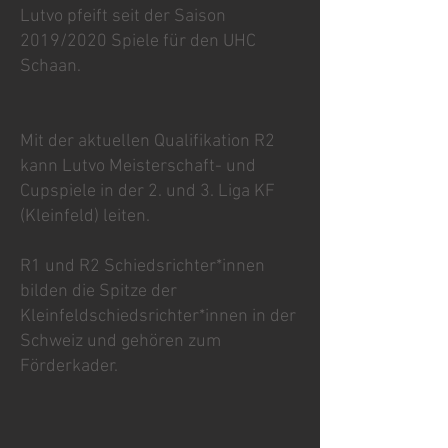
Lutvo pfeift seit der Saison
2019/2020 Spiele für den UHC
Schaan.
Mit der aktuellen Qualifikation R2
kann Lutvo Meisterschaft- und
Cupspiele in der 2. und 3. Liga KF
(Kleinfeld) leiten.
R1 und R2 Schiedsrichter*innen
bilden die Spitze der
Kleinfeldschiedsrichter*innen in der
Schweiz und gehören zum
Förderkader.