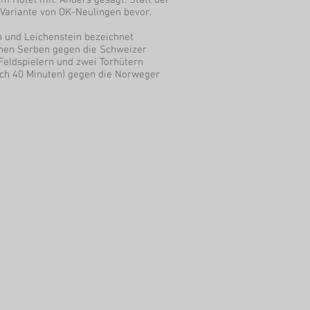
m Hotel mit. Anders gesagt: Statt der
-Variante von OK-Neulingen bevor.
 und Leichenstein bezeichnet
schen Serben gegen die Schweizer
 Feldspielern und zwei Torhütern
nach 40 Minuten) gegen die Norweger