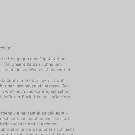
chule".
ertreffen gegen eine Top-4-Nation
er Tor. Unsere beiden «Chnöiler»
ken in dieser Woche ist nun vorbei.
ski Centre in Skofja Loka ist wohl
ht über ihre neuen «Mitesser». Der
rena wohl noch aus kommunistischen
st dafür der Parkettbelag - «Gerflor»
rgendwie hat fast alles geklappt –
d nachdem uns befohlen wurde, statt
ötzlich wieder zurückgezogen.
breisten und die Italiener noch nicht