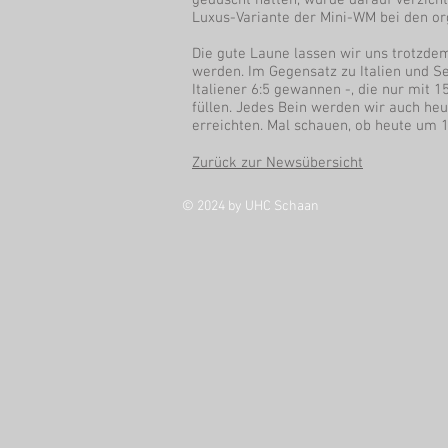
geduscht hatten, wurde darauf verzich
Luxus-Variante der Mini-WM bei den or
Die gute Laune lassen wir uns trotzde
werden. Im Gegensatz zu Italien und Se
Italiener 6:5 gewannen -, die nur mit 
füllen. Jedes Bein werden wir auch he
erreichten. Mal schauen, ob heute um 
Zurück zur Newsübersicht
© 2024 by UHC Schaan