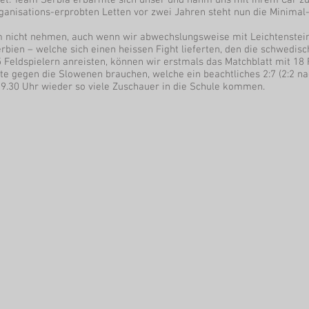
tet. Team Serbia erbarmte sich unser und nahm uns mit ihrem Car zu
ganisations-erprobten Letten vor zwei Jahren steht nun die Minimal
m nicht nehmen, auch wenn wir abwechslungsweise mit Leichtenstein
rbien – welche sich einen heissen Fight lieferten, den die schwedi
15 Feldspielern anreisten, können wir erstmals das Matchblatt mit 18
ute gegen die Slowenen brauchen, welche ein beachtliches 2:7 (2:2 
19.30 Uhr wieder so viele Zuschauer in die Schule kommen.