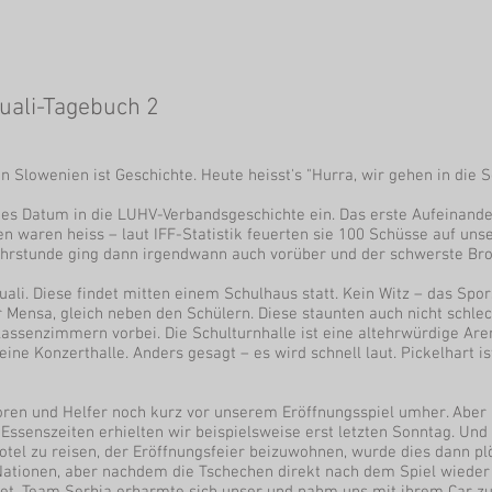
uali-Tagebuch 2
n Slowenien ist Geschichte. Heute heisst's "Hurra, wir gehen in die S
ches Datum in die LUHV-Verbandsgeschichte ein. Das erste Aufeinand
en waren heiss – laut IFF-Statistik feuerten sie 100 Schüsse auf uns
Lehrstunde ging dann irgendwann auch vorüber und der schwerste Broc
ali. Diese findet mitten einem Schulhaus statt. Kein Witz – das Spor
 Mensa, gleich neben den Schülern. Diese staunten auch nicht schlec
assenzimmern vorbei. Die Schulturnhalle ist eine altehrwürdige A
 eine Konzerthalle. Anders gesagt – es wird schnell laut. Pickelhart i
oren und Helfer noch kurz vor unserem Eröffnungsspiel umher. Aber i
Essenszeiten erhielten wir beispielsweise erst letzten Sonntag. Un
tel zu reisen, der Eröffnungsfeier beizuwohnen, wurde dies dann pl
Nationen, aber nachdem die Tschechen direkt nach dem Spiel wieder a