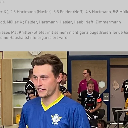
en.
 K.), 2:3 Hartmann (Hasler), 3:5 Felder (Neff), 4:6 Hartmann, 5:8 Müll
ood, Müller K.; Felder, Hartmann, Hasler, Heeb, Neff, Zimmermann
eses Mal Knitter-Stiefel mit seinem nicht ganz bügelfreien Tenue (si
 eine Haushaltshilfe organisiert wird.