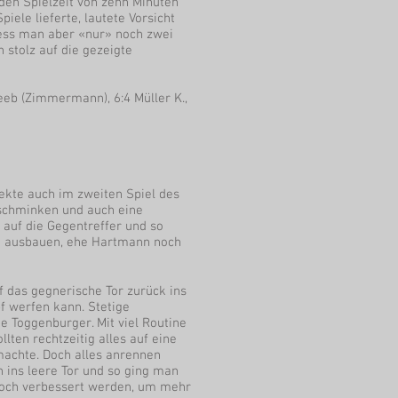
nden Spielzeit von zehn Minuten
ele lieferte, lautete Vorsicht
liess man aber «nur» noch zwei
stolz auf die gezeigte
 Heeb (Zimmermann), 6:4 Müller K.,
pekte auch im zweiten Spiel des
bschminken und auch eine
 auf die Gegentreffer und so
ung ausbauen, ehe Hartmann noch
f das gegnerische Tor zurück ins
f werfen kann. Stetige
e Toggenburger. Mit viel Routine
lten rechtzeitig alles auf eine
 machte. Doch alles anrennen
h ins leere Tor und so ging man
 noch verbessert werden, um mehr