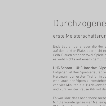
Durchzogener
erste Meisterschaftsru
Ende September stiegen die Herren 
auf den letzten Platz, aber nicht 
Gelb-Blauen standen zwei Spiele a
es wohl nichts mit einem gemütli
UHC Schaan – UHC Jonschwil Vipers
Entgegen letzten Spielverläufen wa
Hartmann den ersten Treffer in d
wohl auch den Vipers zu verstehen
von vier Minuten auf 1:3 davonzi
und kurz vor der Pause Kili mit de
Es war klar, dass nach vorne meh
Minute konnte ganze vier Mal ein