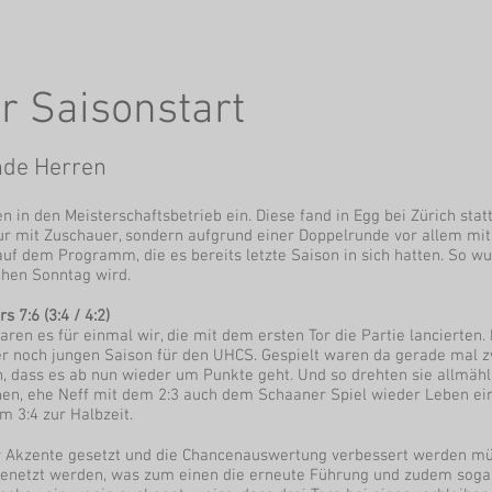
 Saisonstart
nde Herren
in den Meisterschaftsbetrieb ein. Diese fand in Egg bei Zürich statt 
nur mit Zuschauer, sondern aufgrund einer Doppelrunde vor allem mit 
uf dem Programm, die es bereits letzte Saison in sich hatten. So wu
chen Sonntag wird.
 7:6 (3:4 / 4:2)
ren es für einmal wir, die mit dem ersten Tor die Partie lancierten.
er noch jungen Saison für den UHCS. Gespielt waren da gerade mal 
, dass es ab nun wieder um Punkte geht. Und so drehten sie allmähl
ehen, ehe Neff mit dem 2:3 auch dem Schaaner Spiel wieder Leben ei
m 3:4 zur Halbzeit.
r Akzente gesetzt und die Chancenauswertung verbessert werden müs
genetzt werden, was zum einen die erneute Führung und zudem sogar