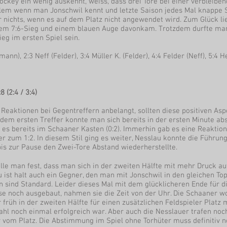
hockey ein wenig auskennt, weiss, dass drei Tore bei einer verbleibe
lem wenn man Jonschwil kennt und letzte Saison jedes Mal knappe Spi
er nichts, wenn es auf dem Platz nicht angewendet wird. Zum Glück 
em 7:6-Sieg und einem blauen Auge davonkam. Trotzdem durfte man 
eg im ersten Spiel sein.
nn), 2:3 Neff (Felder), 3:4 Müller K. (Felder), 4:4 Felder (Neff), 5:4
 (2:4 / 3:4)
d Reaktionen bei Gegentreffern anbelangt, sollten diese positiven As
dem ersten Treffer konnte man sich bereits in der ersten Minute a
es bereits im Schaaner Kasten (0:2). Immerhin gab es eine Reaktion
er zum 1:2. In diesem Stil ging es weiter, Nesslau konnte die Führ
is zur Pause den Zwei-Tore Abstand wiederherstellte.
elle man fest, dass man sich in der zweiten Hälfte mit mehr Druck au
ist halt auch ein Gegner, den man mit Jonschwil in den gleichen Top
sind Standard. Leider dieses Mal mit dem glücklicheren Ende für di
se noch ausgebaut, nahmen sie die Zeit von der Uhr. Die Schaaner wol
früh in der zweiten Hälfte für einen zusätzlichen Feldspieler Platz
zahl noch einmal erfolgreich war. Aber auch die Nesslauer trafen noc
er vom Platz. Die Abstimmung im Spiel ohne Torhüter muss definitiv