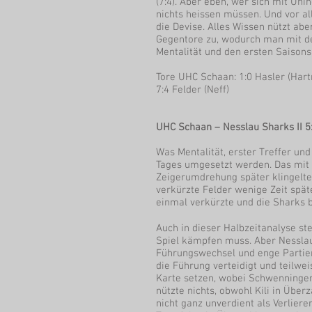
(7:4). Aber eben, wer sich mit Uni
nichts heissen müssen. Und vor al
die Devise. Alles Wissen nützt ab
Gegentore zu, wodurch man mit d
Mentalität und den ersten Saisonsi
Tore UHC Schaan: 1:0 Hasler (Hartma
7:4 Felder (Neff)
UHC Schaan – Nesslau Sharks II 5:8
Was Mentalität, erster Treffer un
Tages umgesetzt werden. Das mit 
Zeigerumdrehung später klingelte 
verkürzte Felder wenige Zeit spät
einmal verkürzte und die Sharks b
Auch in dieser Halbzeitanalyse st
Spiel kämpfen muss. Aber Nesslau 
Führungswechsel und enge Partien 
die Führung verteidigt und teilwei
Karte setzen, wobei Schwenninger 
nützte nichts, obwohl Kili in Über
nicht ganz unverdient als Verlier