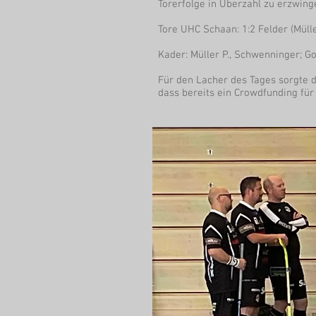
Torerfolge in Überzahl zu erzwing
Tore UHC Schaan: 1:2 Felder (Müller
Kader: Müller P., Schwenninger; G
Für den Lacher des Tages sorgte di
dass bereits ein Crowdfunding für