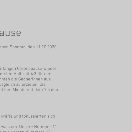
pause
enen Sonntag, den 11.10.2020
der langen Coronapause wieder
ersten Halbzeit 4:2 für den
onnten die Gegnerinnen aus
sgleich zu erzielen. Die
tzten Minute mit dem 7:5 den
Kräfte und fokussierten sich
ng etwas um. Unsere Nummer 11