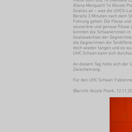
(Heidi Dolf) und 16 (Manuela 
(Elena Marquart) 14 (Nicole Pl
Goalies an – was die UHCS-Lad
Bereits 3 Minuten nach dem St
Führung gehen. Die Pässe und 
souveräne und genaue Pässe a
konnten die Schaanerinnen in 
Goaliewechsel der Gegnerinnen
die Gegnerinnen die Tordiffer
doch wieder fangen und es wur
UHC Schaan kann sich durchau
An diesem Tag holte sich der 
Zwischenrang.
Für den UHC Schaan: Fabienne L
(Bericht: Nicole Plank, 12.11.2