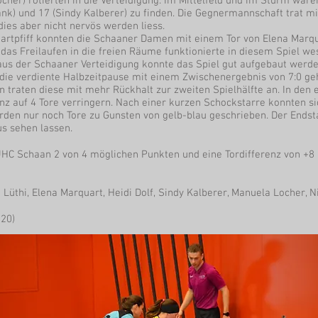
Locher) rotierten in die Verteidigung. Im Mittelfeld und im Sturm w
ank) und 17 (Sindy Kalberer) zu finden. Die Gegnermannschaft trat m
ies aber nicht nervös werden liess.
artpfiff konnten die Schaaner Damen mit einem Tor von Elena Marqua
das Freilaufen in die freien Räume funktionierte in diesem Spiel wes
us der Schaaner Verteidigung konnte das Spiel gut aufgebaut werde
die verdiente Halbzeitpause mit einem Zwischenergebnis von 7:0 ge
 traten diese mit mehr Rückhalt zur zweiten Spielhälfte an. In den
enz auf 4 Tore verringern. Nach einer kurzen Schockstarre konnten s
den nur noch Tore zu Gunsten von gelb-blau geschrieben. Der Endst
s sehen lassen.
UHC Schaan 2 von 4 möglichen Punkten und eine Tordifferenz von +8 
üthi, Elena Marquart, Heidi Dolf, Sindy Kalberer, Manuela Locher, N
020)