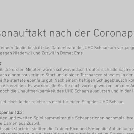
isonauftakt nach der Corona
nd einem Goalie bestritt das Damenteam des UHC Schaan am vergang
 gegen Niederwil und Zuzwil in Domat Ems.
7
l. Die ersten Minuten waren schwer, jedoch freuten sich alle nach 
Nach einem souveränen Start und einigen Torchancen stand es in der 
älfte startete ebenfalls gut. Nach einem heftigen Schlagabtausch k
 6:5 erzielen. Es wurden alle Kräfte nach vorne geworfen, um den Au
doch die Unaufmerksamkeit des UHC Schaan ausnutzen und in der le
piel, doch leider reichte es nicht für einen Sieg des UHC Schaan.
ppenau 13:3
sten und zweiten Spiel sammelten die Schaanerinnen nochmals ihre 
ie Damen aus Zuzwil.
tsspiel startete, stellten die Trainer Rico und Simon die Aufstellu